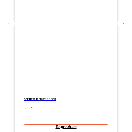
ветчина и грибы 33см
860
р.
Подробнее