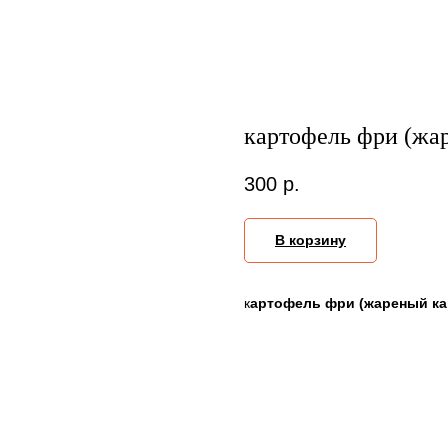
картофель фри (жа
300
р.
В корзину
к
артофель фри (жареный к