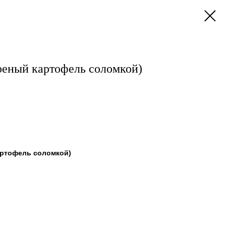
реный картофель соломкой)
артофель соломкой)