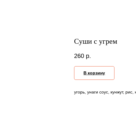
Cуши с угрем
260
р.
В корзину
угорь, унаги соус, кунжут, рис,