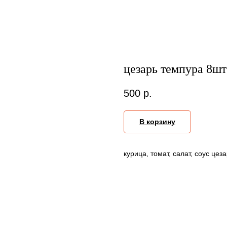
цезарь темпура 8шт
500
р.
В корзину
курица, томат, салат, соус цез