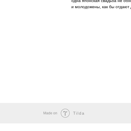
одна японская свадьба не обхо
и молодожены, как бы отдают
Tilda
Made on