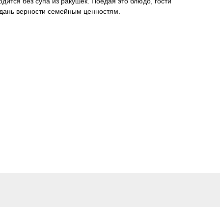
дится без супа из ракушек. Поедая это блюдо, гости
 дань верности семейным ценностям.