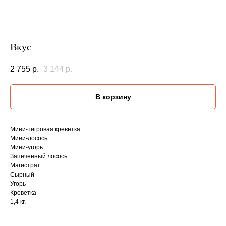
Вкус
2 755
р.
3 144
р.
В корзину
Мини-тигровая креветка
Мини-лосось
Мини-угорь
Запеченный лосось
Магистрат
Сырный
Угорь
Креветка
1,4 кг.