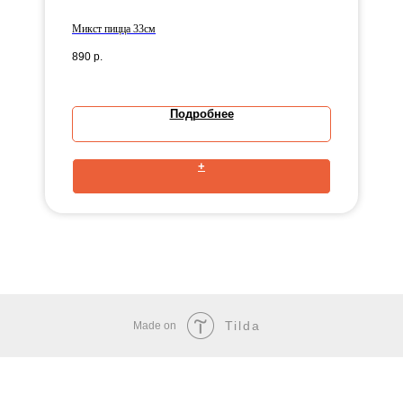
Микст пицца 33см
890
р.
Подробнее
+
Tilda
Made on